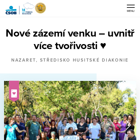
MENU
ČSOB
Nové zázemí venku – uvnitř
Pomáhá
regionům
více tvořivosti ♥
NAZARET, STŘEDISKO HUSITSKÉ DIAKONIE