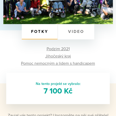
FOTKY
VIDEO
Podzim 2021
Jihočeský kraj
Pomoc nemocným a lidem s handicapem
Na tento projekt se vybralo:
7 100 Kč
Zaujal vás tento projekt? Upozorněte na něj své přátele!