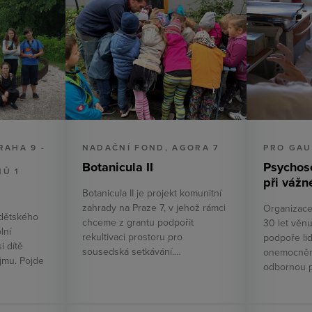
RAHA 9 -
NADAČNÍ FOND, AGORA 7
PRO GAUD
,
Botanicula II
Psychos
NŮ 1
při váž
Botanicula II je projekt komunitní
zahrady na Praze 7, v jehož rámci
Organizace
 dětského
chceme z grantu podpořit
30 let věnu
lní
rekultivaci prostoru pro
podpoře li
i dítě
sousedská setkávání.…
onemocněn
jmu. Pojde
odbornou 