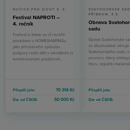
NUČICE PRO ŽIVOT Z. S.
SVATOHORSKÉ SA
PŘÍBRAM, Z.S.
Festival NAPROTI –
Obnova Svatohor
4. ročník
sadu
Festival si klade za cíl rozšířit
Spolek Svatohorské sa
povědomí o HOMESHARINGu
se dlouhodobě věnuje
jako přirozeného způsobu
Svatohorského sadu, u
podpory rodin dětí s mentálním či
prostoru, který obklop
kombinovaným postižením…
Horu, největší mariáns
70 314 Kč
Přispěli jste:
Přispěli jste:
50 000 Kč
Dar od ČSOB:
Dar od ČSOB: