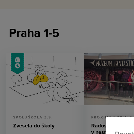
Praha 1-5
SPOLUŠKOLA Z.S.
PROXIMA SOCIALE 
Zvesela do školy
Radost pro děti
v nesnázích