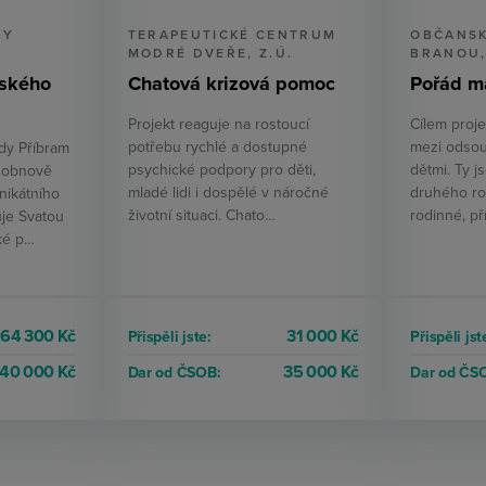
DY
TERAPEUTICKÉ CENTRUM
OBČANSK
MODRÉ DVEŘE, Z.Ú.
BRANOU,
ského
Chatová krizová pomoc
Pořád m
Projekt reaguje na rostoucí
Cílem proj
potřebu rychlé a dostupné
mezi odsouz
dy Příbram
psychické podpory pro děti,
dětmi. Ty j
 obnově
mladé lidi i dospělé v náročné
druhého ro
nikátního
životní situaci. Chato…
rodinné, př
uje Svatou
ké p…
64 300 Kč
31 000 Kč
Přispěli jste:
Přispěli jst
40 000 Kč
35 000 Kč
Dar od ČSOB:
Dar od ČS