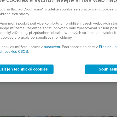
te cookies a vychutnávejte si náš web na
psů
30 let sed
Odchod do
z výletů,
nout na tlačítko „Souhlasím“ a udělíte souhlas se zpracováním cookies 
Výchova a péče o štěňata
často přiná
bruslení
rané třetí strany.
z vlastního chovu je nedílnou,
a někdy ta
ání
ám mohli poskytnout více komfortu při prohlížení všech webových st
velmi důležitou a finančně
zabíjí stej
 které
to údaje můžeme vzájemně zpřístupňovat a dále zpracovávat s cílem pos
náročnou součástí celého výcviku
ogra…
lientský zážitek, tj. přizpůsobení obsahu webových stránek, analytická č
vodicích psů.…
 cookies pro účely personalizované reklamy.
si cookies můžete upravit v
nastavení
. Podrobnosti najdete v
Přehledu a
ch cookies ČSOB
.
45 050 Kč
13 513 Kč
Přispěli jste:
Přispěli jst
40 000 Kč
35 000 Kč
Dar od ČSOB:
Dar od ČS
užít jen technické cookies
Souhlasí