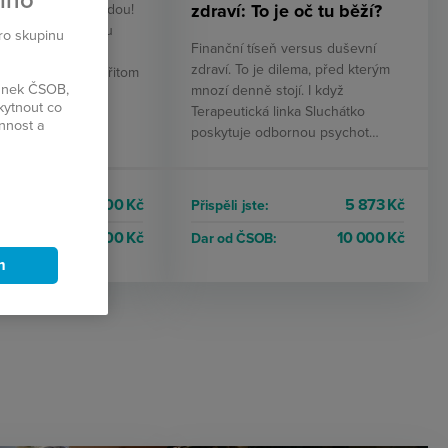
plno
zdraví: To je oč tu běží?
ět doma? Ani náhodou!
 důchodu s sebou
pro skupinu
Finanční tíseň versus duševní
ší nečekané ticho
zdraví. To je dilema, před kterým
ké samotu, která přitom
ránek ČSOB,
mnozí denně stojí. I když
ně…
kytnout co
Terapeutická linka Sluchátko
innost a
poskytuje odbornou psychot…
8 100 Kč
5 873 Kč
e:
Přispěli jste:
25 000 Kč
10 000 Kč
OB:
Dar od ČSOB:
m