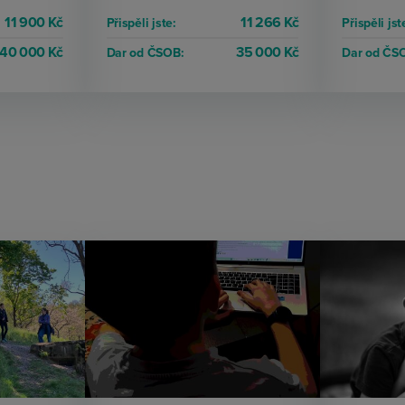
11 900 Kč
11 266 Kč
Přispěli jste:
Přispěli jst
40 000 Kč
35 000 Kč
Dar od ČSOB:
Dar od ČS