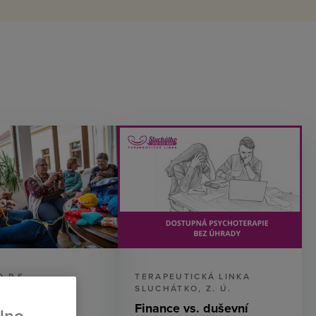
O.P.S.
TERAPEUTICKÁ LINKA
SLUCHÁTKO, Z. Ú.
 stáří sám
Finance vs. duševní