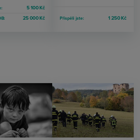
5 100 Kč
e:
25 000 Kč
1 250 Kč
OB:
Přispěli jste: