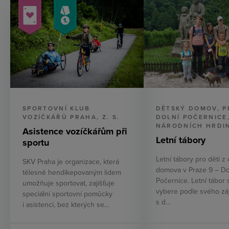
SPORTOVNÍ KLUB
DĚTSKÝ DOMOV, P
VOZÍČKÁŘŮ PRAHA, Z. S.
DOLNÍ POČERNICE
NÁRODNÍCH HRDI
Asistence vozíčkářům při
Letní tábory
sportu
Letní tábory pro děti z
SKV Praha je organizace, která
domova v Praze 9 – Do
tělesně hendikepovaným lidem
Počernice. Letní tábor s
umožňuje sportovat, zajišťuje
vybere podle svého zá
speciální sportovní pomůcky
s d…
i asistenci, bez kterých se…