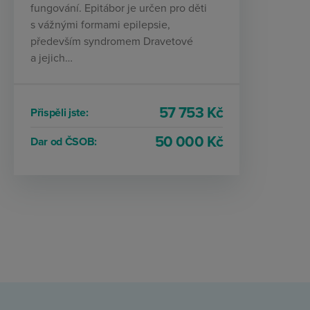
fungování. Epitábor je určen pro děti
s vážnými formami epilepsie,
především syndromem Dravetové
a jejich…
57 753 Kč
Přispěli jste:
50 000 Kč
Dar od ČSOB: