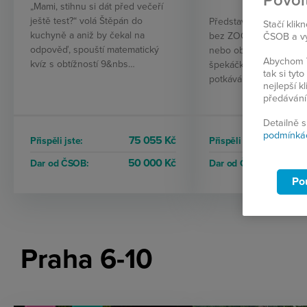
Povol
„Mami, stihnu si dát před večeří
ještě test?“ volá Štěpán do
Představte si dětství be
Stačí klik
kuchyně a aniž by čekal na
bez ZOO, bez divadla, 
ČSOB a vyb
odpověď, spouští matematický
nebo obyčejného opék
Abychom V
kvíz s obtížností 9&nbs…
špekáčků. Tak žijí děti,
tak si ty
potkáváme v našich pr
nejlepší k
předávání
Detailně 
podmínká
75 055 Kč
Přispěli jste:
Přispěli jste:
50 000 Kč
Dar od ČSOB:
Dar od ČSOB:
Po
Praha 6-10