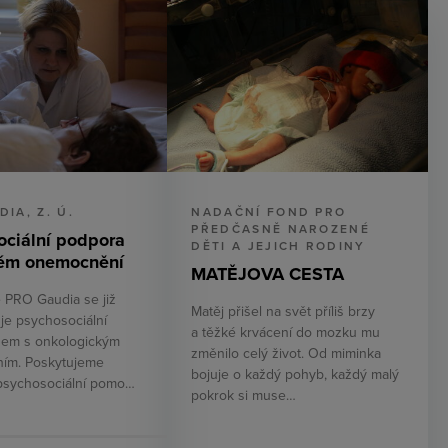
IA, Z. Ú.
NADAČNÍ FOND PRO
PŘEDČASNĚ NAROZENÉ
ociální podpora
DĚTI A JEJICH RODINY
ném onemocnění
MATĚJOVA CESTA
 PRO Gaudia se již
Matěj přišel na svět příliš brzy
je psychosociální
a těžké krvácení do mozku mu
dem s onkologickým
změnilo celý život. Od miminka
ím. Poskytujeme
bojuje o každý pohyb, každý malý
psychosociální pomo…
pokrok si muse…