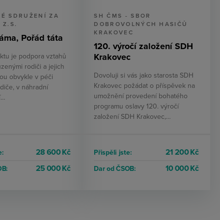
É SDRUŽENÍ ZA
SH ČMS - SBOR
 Z.S.
DOBROVOLNÝCH HASIČŮ
KRAKOVEC
áma, Pořád táta
120. výročí založení SDH
Krakovec
ektu je podpora vztahů
enými rodiči a jejich
Dovoluji si vás jako starosta SDH
sou obvykle v péči
Krakovec požádat o příspěvek na
diče, v náhradní
umožnění provedení bohatého
í…
programu oslavy 120. výročí
založení SDH Krakovec,…
28 600 Kč
21 200 Kč
e:
Přispěli jste:
25 000 Kč
10 000 Kč
OB:
Dar od ČSOB: