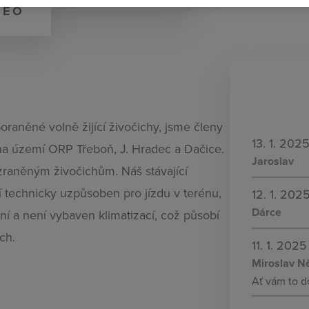
DEO
raněné volně žijící živočichy, jsme členy
13. 1. 202
na území ORP Třeboň, J. Hradec a Dačice.
Jaroslav
zraněným živočichům. Náš stávající
í technicky uzpůsoben pro jízdu v terénu,
12. 1. 202
Dárce
í a není vybaven klimatizací, což působí
ch.
11. 1. 2025
Miroslav 
Ať vám to do