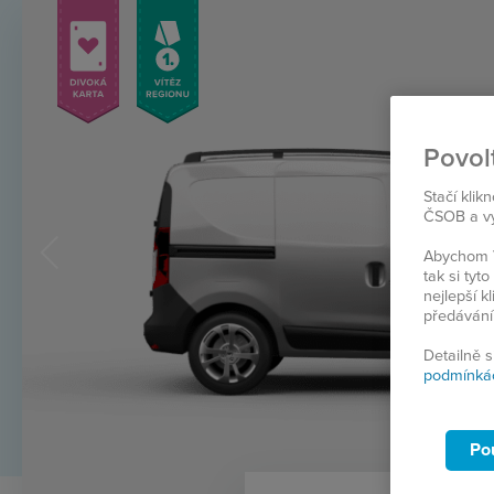
Povol
Stačí klik
ČSOB a vyb
Abychom V
tak si ty
nejlepší k
předávání
Detailně 
podmínká
Po