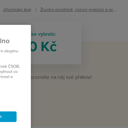
Jihočeský kraj
Životní prostředí, rozvoj regionů a ochrana zvířat
tento projekt se vybralo:
plno
3 800 Kč
pro skupinu
ránek ČSOB,
kytnout co
to projekt? Upozorněte na něj své přátele!
innost a
LET
m