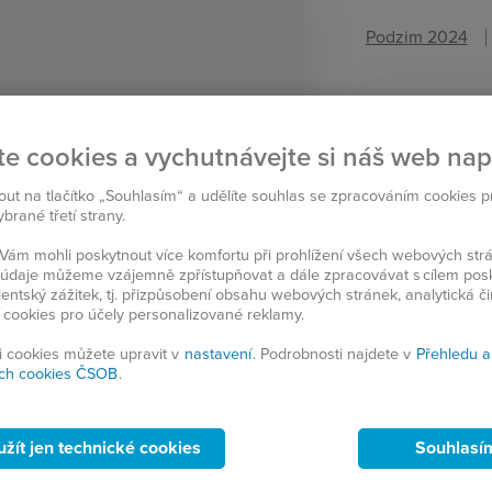
Podzim 2024
Na 
te cookies a vychutnávejte si náš web na
8
nout na tlačítko „Souhlasím“ a udělíte souhlas se zpracováním cookies 
rané třetí strany.
ám mohli poskytnout více komfortu při prohlížení všech webových st
to údaje můžeme vzájemně zpřístupňovat a dále zpracovávat s cílem pos
Zaujal vás ten
lientský zážitek, tj. přizpůsobení obsahu webových stránek, analytická č
 cookies pro účely personalizované reklamy.
si cookies můžete upravit v
nastavení
. Podrobnosti najdete v
Přehledu a
ch cookies ČSOB
.
SDÍ
užít jen technické cookies
Souhlasí