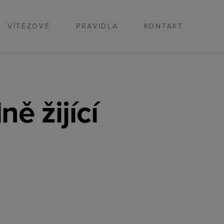
VÍTĚZOVÉ
PRAVIDLA
KONTAKT
ě žijící