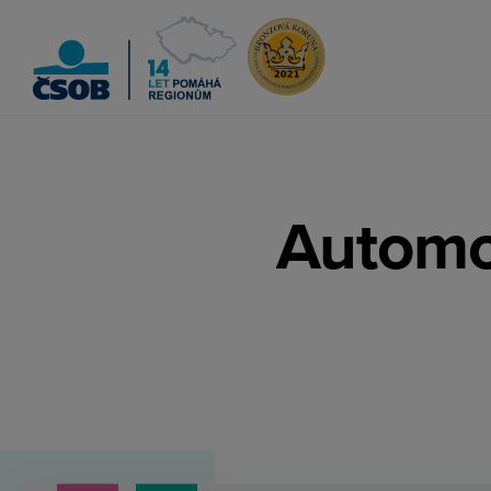
ČSOB Pomáhá regionům
Automob