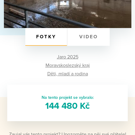
FOTKY
VIDEO
Jaro 2025
Moravskoslezský kraj
Děti, mladí a rodina
Na tento projekt se vybralo:
144 480 Kč
Zaujal vás tento projekt? Upozorněte na něj své přátele!