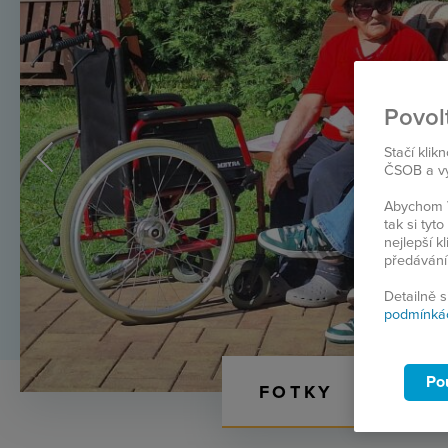
Povol
Stačí klik
ČSOB a vyb
Abychom V
tak si ty
nejlepší k
předávání
Detailně 
podmínká
Po
FOTKY
VI