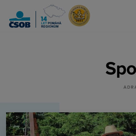
ČSOB Pomáhá regionům
Spo
ADR