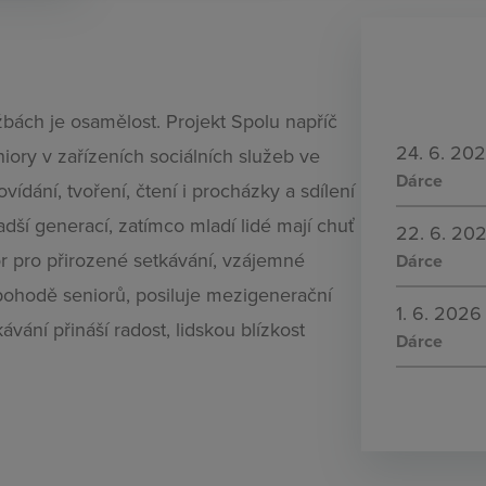
žbách je osamělost. Projekt Spolu napříč
24. 6. 20
ory v zařízeních sociálních služeb ve
Dárce
ídání, tvoření, čtení i procházky a sdílení
adší generací, zatímco mladí lidé mají chuť
22. 6. 20
tor pro přirozené setkávání, vzájemné
Dárce
pohodě seniorů, posiluje mezigenerační
1. 6. 2026
vání přináší radost, lidskou blízkost
Dárce