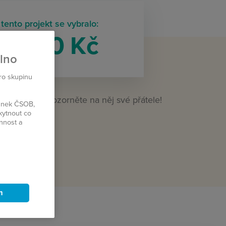
tento projekt se vybralo:
0 000 Kč
plno
pro skupinu
to projekt? Upozorněte na něj své přátele!
ránek ČSOB,
kytnout co
innost a
LET
m