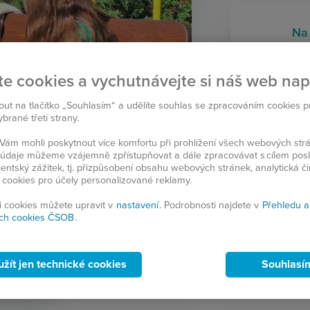
Na 
1
te cookies a vychutnávejte si náš web na
nout na tlačítko „Souhlasím“ a udělíte souhlas se zpracováním cookies 
rané třetí strany.
Zaujal vás ten
ám mohli poskytnout více komfortu při prohlížení všech webových st
to údaje můžeme vzájemně zpřístupňovat a dále zpracovávat s cílem pos
lientský zážitek, tj. přizpůsobení obsahu webových stránek, analytická č
 cookies pro účely personalizované reklamy.
SDÍ
si cookies můžete upravit v
nastavení
. Podrobnosti najdete v
Přehledu a
ch cookies ČSOB
.
užít jen technické cookies
Souhlasí
DEO