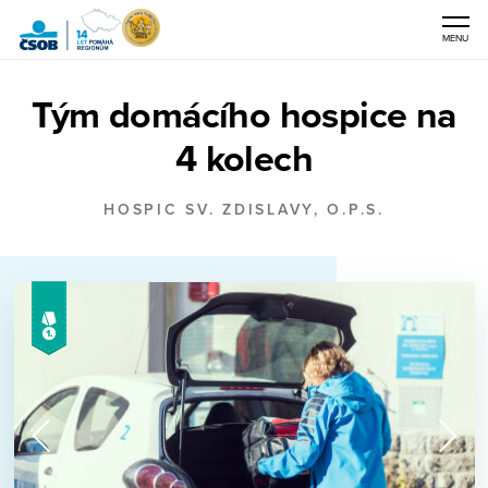
MENU
ČSOB
Tým domácího hospice na
Pomáhá
regionům
4 kolech
HOSPIC SV. ZDISLAVY, O.P.S.