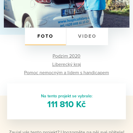
FOTO
VIDEO
Podzim 2020
Liberecký kraj
Pomoc nemocným a lidem s handicapem
Na tento projekt se vybralo:
111 810 Kč
Zaujal vás tento projekt? Upozorněte na něj své přátele!