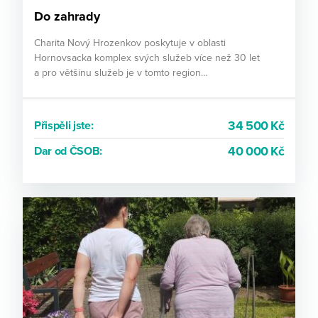
Do zahrady
Charita Nový Hrozenkov poskytuje v oblasti
Hornovsacka komplex svých služeb více než 30 let
a pro většinu služeb je v tomto region…
34 500 Kč
Přispěli jste:
40 000 Kč
Dar od ČSOB: