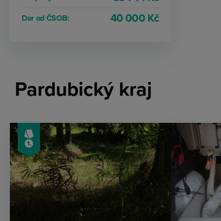
40 000 Kč
Dar od ČSOB:
Pardubický kraj