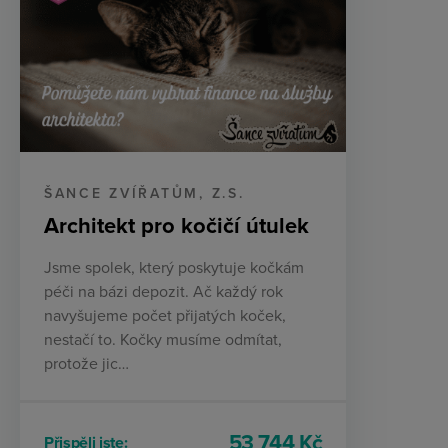
ŠANCE ZVÍŘATŮM, Z.S.
Architekt pro kočičí útulek
Jsme spolek, který poskytuje kočkám
péči na bázi depozit. Ač každý rok
navyšujeme počet přijatých koček,
nestačí to. Kočky musíme odmítat,
protože jic…
53 744 Kč
Přispěli jste: