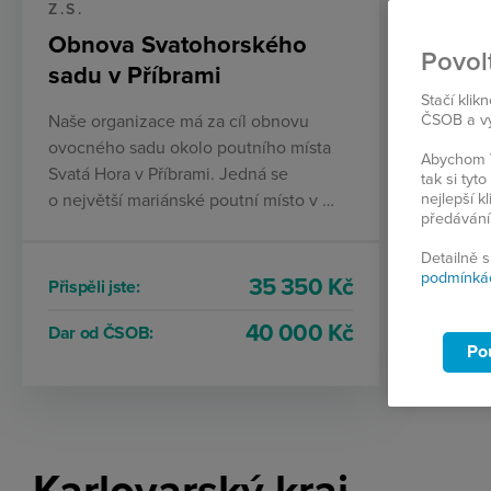
Z.S.
Obnova Svatohorského
Povol
sadu v Příbrami
Stačí klik
ČSOB a vyb
Naše organizace má za cíl obnovu
ovocného sadu okolo poutního místa
Abychom V
Svatá Hora v Příbrami. Jedná se
tak si ty
nejlepší k
o největší mariánské poutní místo v …
předávání
Detailně 
podmínká
35 350 Kč
Přispěli jste:
40 000 Kč
Dar od ČSOB:
Po