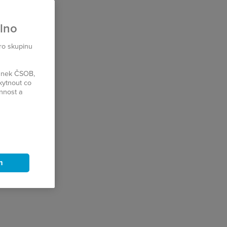
plno
pro skupinu
ránek ČSOB,
kytnout co
innost a
m