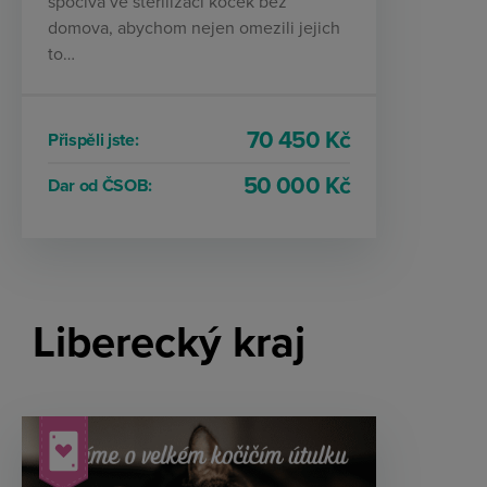
spočívá ve sterilizaci koček bez
domova, abychom nejen omezili jejich
to…
70 450 Kč
Přispěli jste:
50 000 Kč
Dar od ČSOB:
Liberecký kraj