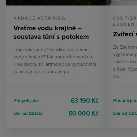
NADACE VERONICA
ČSOP-ZÁ
EKOCEN
Vraťme vodu krajině –
Zvířecí 
soustava tůní s potokem
Ze Záchran
Trápí vás sucho? Fandíte zadržování
vyjíždíme 
vody v krajině? Tak podpořte manžele
zvířata po
Křoustkovy z Hartmanic ve vybudování
a části Vys
soustavy tůní a obnově po…
zv…
63 190 Kč
Přispěli jste:
Přispěli jste
50 000 Kč
Dar od ČSOB:
Dar od ČS