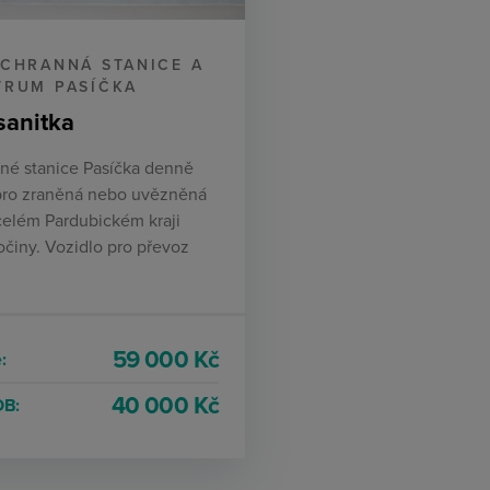
CHRANNÁ STANICE A
TRUM PASÍČKA
sanitka
né stanice Pasíčka denně
pro zraněná nebo uvězněná
 celém Pardubickém kraji
očiny. Vozidlo pro převoz
59 000 Kč
:
40 000 Kč
OB: