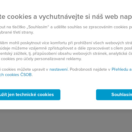
te cookies a vychutnávejte si náš web na
nout na tlačítko „Souhlasím“ a udělíte souhlas se zpracováním cookies 
rané třetí strany.
ám mohli poskytnout více komfortu při prohlížení všech webových st
to údaje můžeme vzájemně zpřístupňovat a dále zpracovávat s cílem pos
lientský zážitek, tj. přizpůsobení obsahu webových stránek, analytická č
 cookies pro účely personalizované reklamy.
si cookies můžete upravit v
nastavení
. Podrobnosti najdete v
Přehledu a
ch cookies ČSOB
.
užít jen technické cookies
Souhlasí