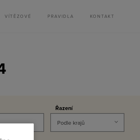
VÍTĚZOVÉ
PRAVIDLA
KONTAKT
4
Řazení
Podle krajů