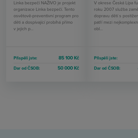
Linka bezpečí NAŽIVO je projekt
V okrese Česká Lípa f
organizace Linka bezpečí. Tento
roku 2007 služba zam
osvětově-preventivní program pro
dopravu dětí s postižen
děti a dospívající probíhá přímo
patří mezi nejkomplexně
v jejich p…
obl…
85 100 Kč
Přispěli jste:
Přispěli jste:
50 000 Kč
Dar od ČSOB:
Dar od ČSOB: