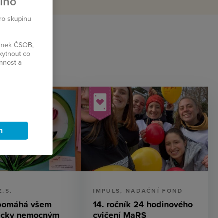
plno
pro skupinu
ránek ČSOB,
kytnout co
innost a
m
Z.S.
IMPULS, NADAČNÍ FOND
pomáhá všem
14. ročník 24 hodinového
icky nemocným
cvičení MaRS