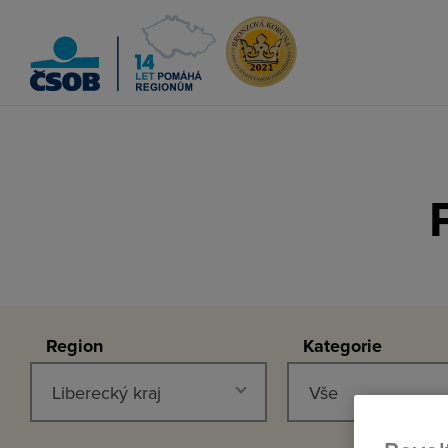
ČSOB Pomáhá regionům
Region
Kategorie
Liberecký kraj
Vše