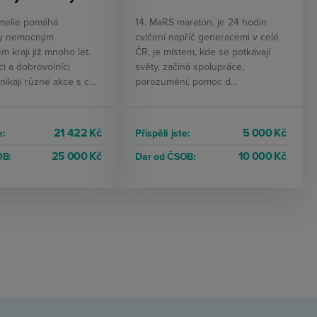
melie pomáhá
14. MaRS maraton, je 24 hodin
ky nemocným
cvičení napříč generacemi v celé
m kraji již mnoho let.
ČR, je místem, kde se potkávají
i a dobrovolníci
světy, začíná spolupráce,
nikají různé akce s c…
porozumění, pomoc d…
21 422 Kč
5 000 Kč
e:
Přispěli jste:
25 000 Kč
10 000 Kč
OB:
Dar od ČSOB: