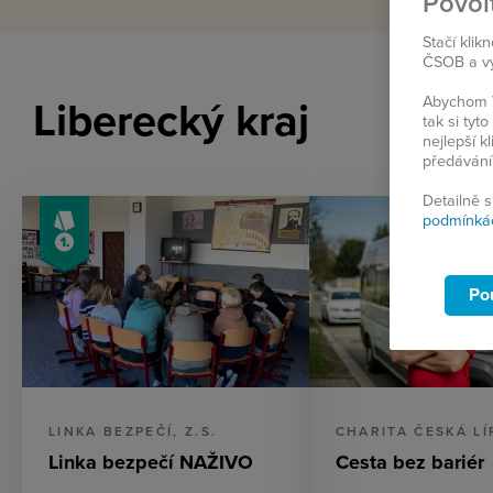
Povol
Stačí klik
ČSOB a vyb
Abychom V
Liberecký kraj
tak si ty
nejlepší k
předávání
Detailně 
podmínká
Po
LINKA BEZPEČÍ, Z.S.
CHARITA ČESKÁ LÍ
Linka bezpečí NAŽIVO
Cesta bez bariér