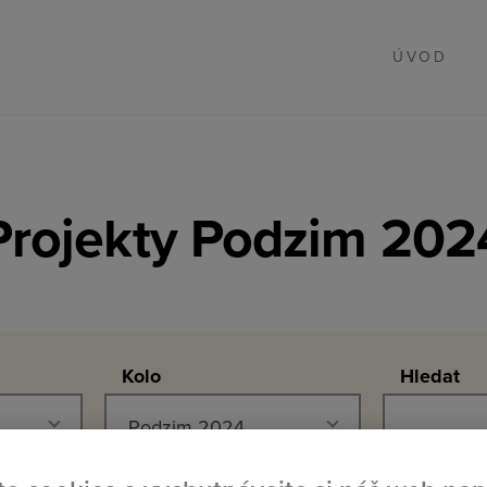
ÚVOD
Projekty Podzim 202
Kolo
Hledat
Podzim 2024