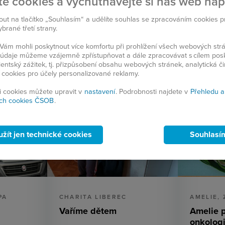
te cookies a vychutnávejte si náš web na
Zrušit filtr
nout na tlačítko „Souhlasím“ a udělíte souhlas se zpracováním cookies 
rané třetí strany.
ám mohli poskytnout více komfortu při prohlížení všech webových st
to údaje můžeme vzájemně zpřístupňovat a dále zpracovávat s cílem pos
lientský zážitek, tj. přizpůsobení obsahu webových stránek, analytická č
 cookies pro účely personalizované reklamy.
si cookies můžete upravit v
nastavení
. Podrobnosti najdete v
Přehledu a
ch cookies ČSOB
.
užít jen technické cookies
Souhlasí
PA
CHARITA LIBEREC
AMELIE, 
Vaříme dětem
Amelie 
onkolog