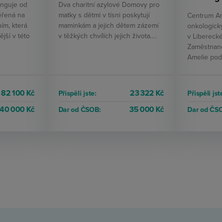
unguje od
Dva charitní azylové Domovy pro
ěřená na
matky s dětmi v tísni poskytují
Centrum A
ím, která
maminkám a jejich dětem zázemí
onkologic
jší v této
v těžkých chvílích jejich života.…
v Liberecké
Zaměstnanc
Amelie pod
82 100 Kč
23 322 Kč
Přispěli jste:
Přispěli jst
40 000 Kč
35 000 Kč
Dar od ČSOB:
Dar od ČS
NAČÍST VŠECHNY PROJEKTY